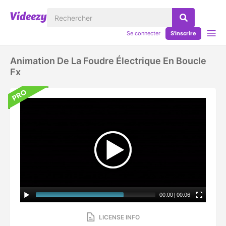
Se connecter
S'inscrire
Animation De La Foudre Électrique En Boucle
Fx
00:00
|
00:06
LICENSE INFO