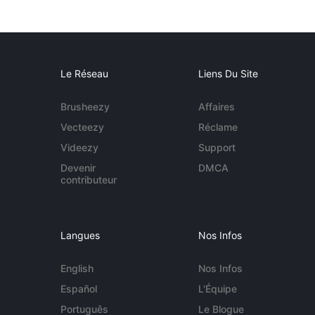
Le Réseau
Liens Du Site
Brusheezy
Affaires
Vecteezy
Réclame
Videezy
Support
Devenir
DMCA
contributeur
Langues
Nos Infos
English
Nos Infos
Español
L'Équipe
Português
Le Blogue