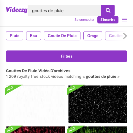
lose
Se connecter
S'inscrire
Pluie
Eau
Goutte De Pluie
Orage
Gouttes De P
Filters
Gouttes De Pluie Vidéo D’archives
1 209 royalty free stock videos matching
gouttes de pluie