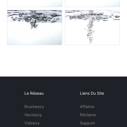
Le Réseau
Liens Du Site
Brusheezy
Affaires
Vecteezy
Réclame
Videezy
Support