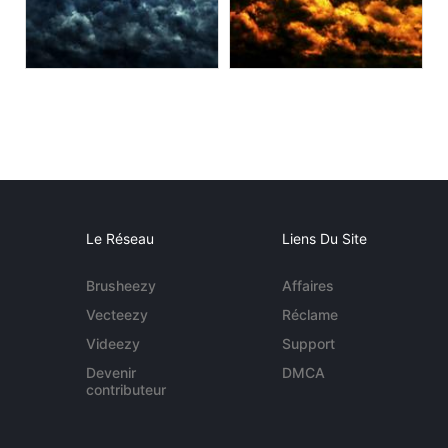
Le Réseau
Liens Du Site
Brusheezy
Affaires
Vecteezy
Réclame
Videezy
Support
Devenir
DMCA
contributeur