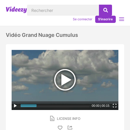
Se connecter
S'inscrire
Vidéo Grand Nuage Cumulus
00:00
|
00:15
LICENSE INFO