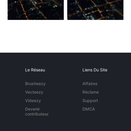
Le Réseau
Liens Du Site
Brusheezy
Affaires
Vecteezy
Réclame
Videezy
Support
Devenir
DMCA
contributeur