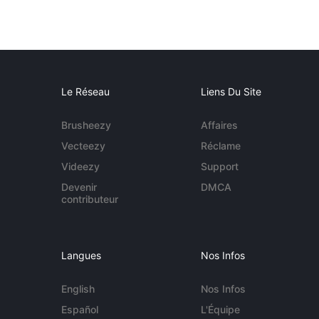
Le Réseau
Liens Du Site
Brusheezy
Affaires
Vecteezy
Réclame
Videezy
Support
Devenir
DMCA
contributeur
Langues
Nos Infos
English
Nos Infos
Español
L'Équipe