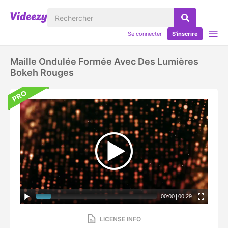
Se connecter
S'inscrire
Maille Ondulée Formée Avec Des Lumières
Bokeh Rouges
00:00
|
00:29
LICENSE INFO