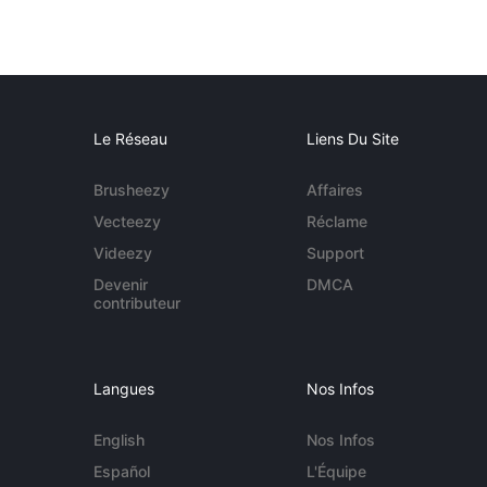
Le Réseau
Liens Du Site
Brusheezy
Affaires
Vecteezy
Réclame
Videezy
Support
Devenir
DMCA
contributeur
Langues
Nos Infos
English
Nos Infos
Español
L'Équipe