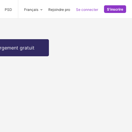
S'inscrire
PSD
Français
Rejoindre pro
Se connecter
rgement gratuit