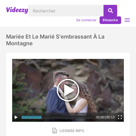
Se connecter
S'inscrire
Mariée Et Le Marié S'embrassant À La
Montagne
00:00
|
00:13
LICENSE INFO