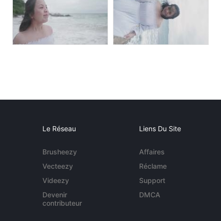
Le Réseau
Liens Du Site
Brusheezy
Affaires
Vecteezy
Réclame
Videezy
Support
Devenir
DMCA
contributeur