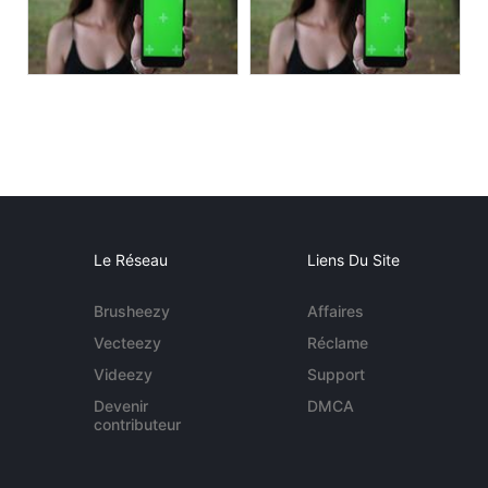
Le Réseau
Liens Du Site
Brusheezy
Affaires
Vecteezy
Réclame
Videezy
Support
Devenir
DMCA
contributeur