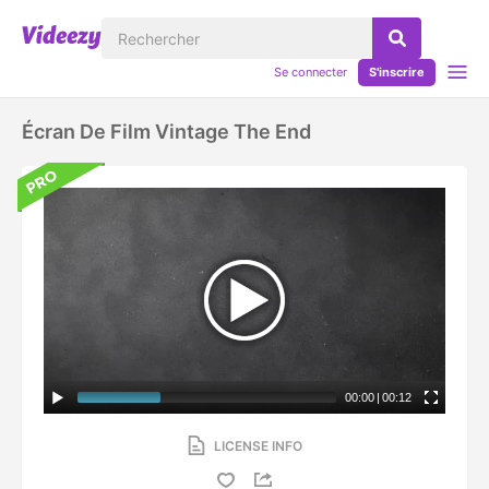
Se connecter
S'inscrire
Écran De Film Vintage The End
00:00
|
00:12
LICENSE INFO