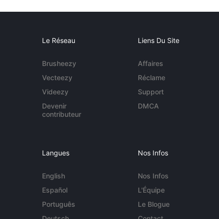
Le Réseau
Liens Du Site
Brusheezy
Affaires
Vecteezy
Réclame
Videezy
Support
Devenir
DMCA
contributeur
Langues
Nos Infos
English
Nos Infos
Español
L'Équipe
Português
Le Blogue
Deutsch
Contact