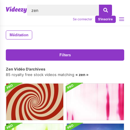
lose
Se connecter
S'inscrire
Méditation
Filters
Zen Vidéo D’archives
85 royalty free stock videos matching
zen