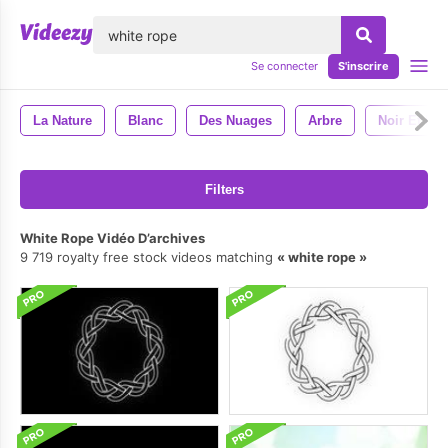
lose
Se connecter
S'inscrire
La Nature
Blanc
Des Nuages
Arbre
Noir Et Bla
Filters
White Rope Vidéo D’archives
9 719 royalty free stock videos matching
white rope