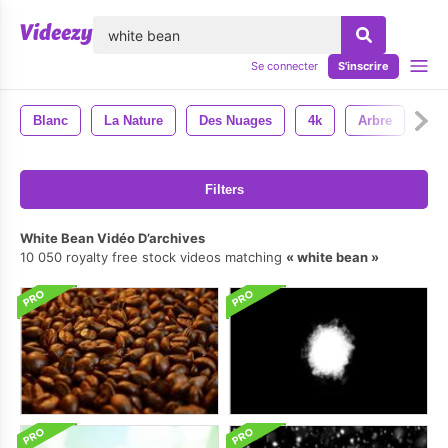
lose
Se connecter
S'inscrire
Blanc
La Nature
Des Nuages
4k
Arbre
Filters
White Bean Vidéo D’archives
10 050 royalty free stock videos matching
white bean