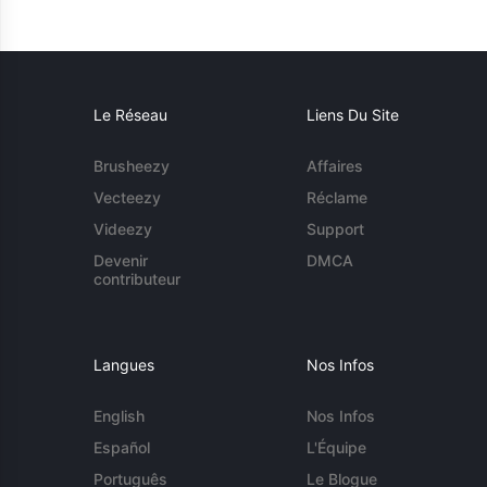
Le Réseau
Liens Du Site
Brusheezy
Affaires
Vecteezy
Réclame
Videezy
Support
Devenir
DMCA
contributeur
Langues
Nos Infos
English
Nos Infos
Español
L'Équipe
Português
Le Blogue