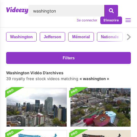
lose
Se connecter
S'inscrire
Washington
Jefferson
Mémorial
Nationale
Mo
Filters
Washington Vidéo D’archives
39 royalty free stock videos matching
washington