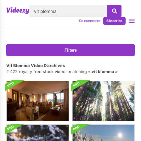
lose
Se connecter
S'inscrire
Filters
Vit Blomma Vidéo D’archives
2 422 royalty free stock videos matching
vit blomma