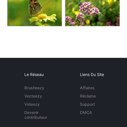
Le Réseau
Liens Du Site
Brusheezy
Affaires
Vecteezy
Réclame
Videezy
Support
Devenir
DMCA
contributeur