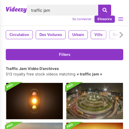
lose
Se connecter
S'inscrire
Circulation
Des Voitures
Urbain
Ville
Barcelon
Filters
Traffic Jam Vidéo D’archives
513 royalty free stock videos matching
traffic jam