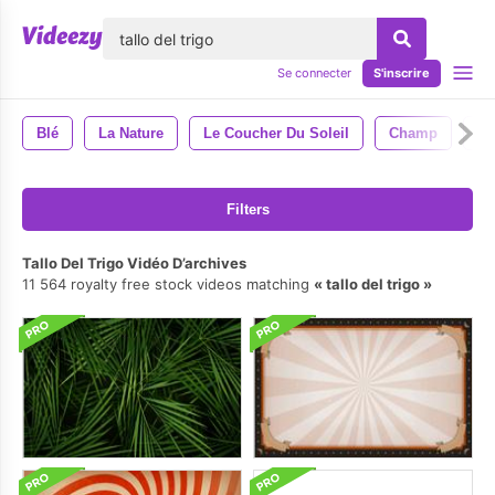
lose
Se connecter
S'inscrire
Blé
La Nature
Le Coucher Du Soleil
Champ
Ea
Filters
Tallo Del Trigo Vidéo D’archives
11 564 royalty free stock videos matching
tallo del trigo