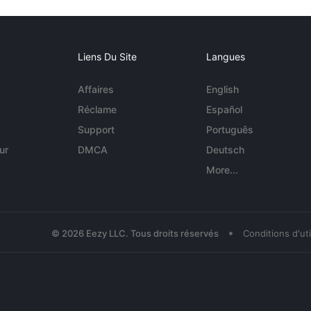
Liens Du Site
Langues
Affaires
English
Réclame
Español
Support
Português
ur
DMCA
Deutsch
More...
•
© 2026 Eezy LLC. Tous droits réservés
Conditions d'uti