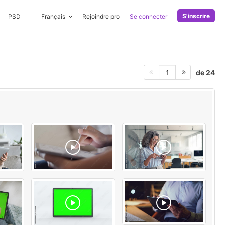
S'inscrire
PSD
Français
Rejoindre pro
Se connecter
de 24
1