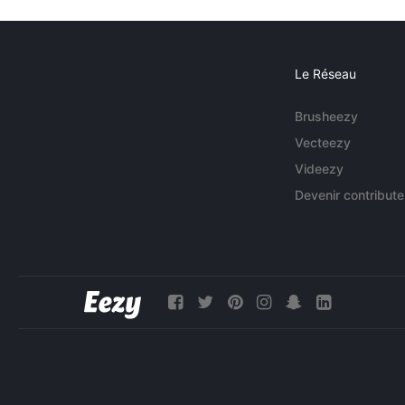
Le Réseau
Brusheezy
Vecteezy
Videezy
Devenir contribute