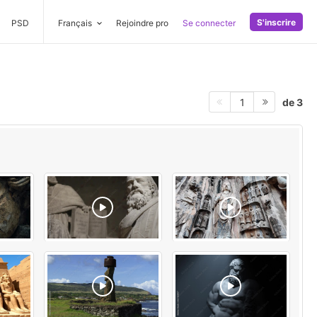
S'inscrire
PSD
Français
Rejoindre pro
Se connecter
de 3
1