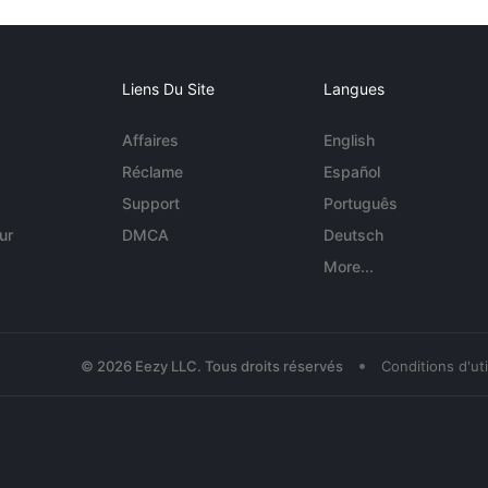
Liens Du Site
Langues
Affaires
English
Réclame
Español
Support
Português
ur
DMCA
Deutsch
More...
•
© 2026 Eezy LLC. Tous droits réservés
Conditions d'uti