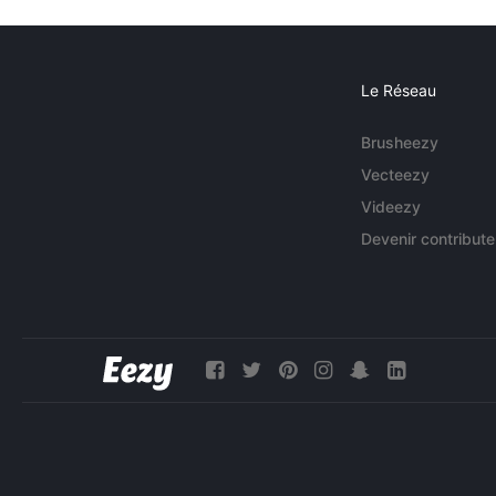
Le Réseau
Brusheezy
Vecteezy
Videezy
Devenir contribute