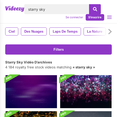
lose
Se connecter
S'inscrire
Ciel
Des Nuages
Laps De Temps
La Nature
Nui
Filters
Starry Sky Vidéo D’archives
4 184 royalty free stock videos matching
starry sky