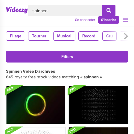
lose
Se connecter
S'inscrire
Filage
Tourner
Musical
Record
Cru
Vinyl
Filters
Spinnen Vidéo D’archives
645 royalty free stock videos matching
spinnen