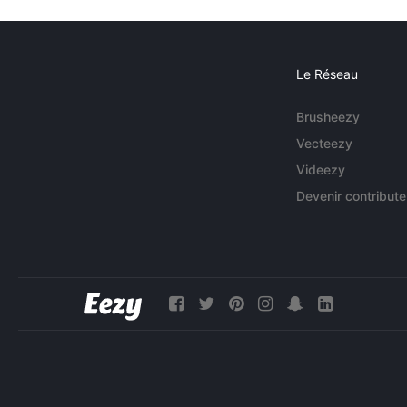
Le Réseau
Brusheezy
Vecteezy
Videezy
Devenir contribute