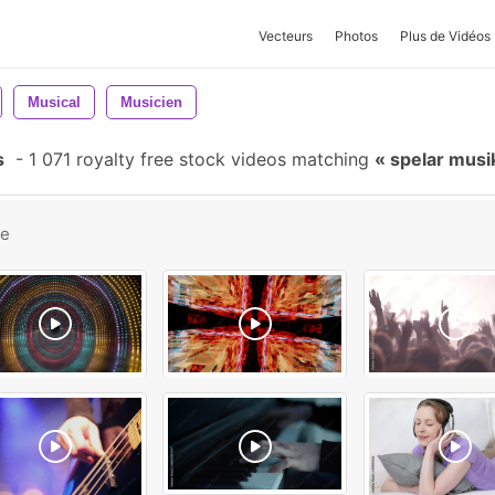
Vecteurs
Photos
Plus de Vidéos
Musical
Musicien
s
-
1 071 royalty free stock videos matching
spelar musi
be