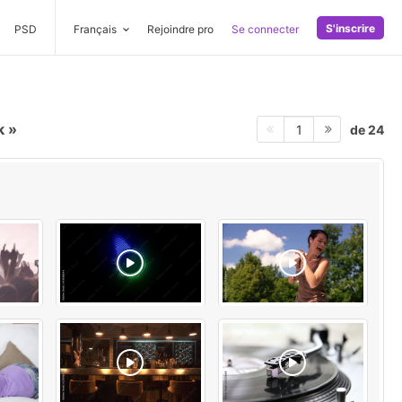
S'inscrire
PSD
Français
Rejoindre pro
Se connecter
k
de 24
1