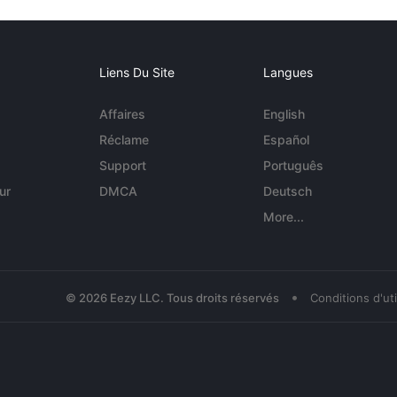
Liens Du Site
Langues
Affaires
English
Réclame
Español
Support
Português
ur
DMCA
Deutsch
More...
•
© 2026 Eezy LLC. Tous droits réservés
Conditions d'uti