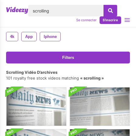
lose
Se connecter
S'inscrire
4k
App
Iphone
Filters
Scrolling Vidéo D’archives
101 royalty free stock videos matching
scrolling