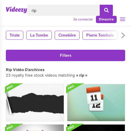
lose
Se connecter
S'inscrire
Triste
La Tombe
Cimetière
Pierre Tombale
Pie
Filters
Rip Vidéo D’archives
23 royalty free stock videos matching
rip