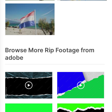
Browse More Rip Footage from
adobe