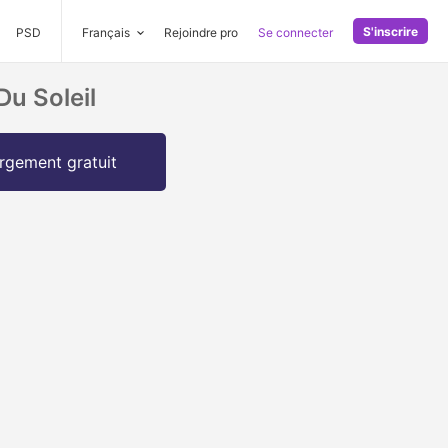
S'inscrire
PSD
Français
Rejoindre pro
Se connecter
u Soleil
rgement gratuit