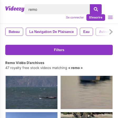
lose
Se connecter
S'inscrire
Bateau
La Navigation De Plaisance
Eau
Aviron
Filters
Remo Vidéo D’archives
47 royalty free stock videos matching
remo