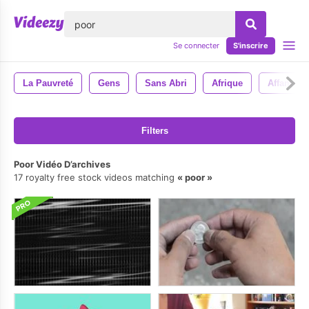
lose
Se connecter
S'inscrire
La Pauvreté
Gens
Sans Abri
Afrique
Affamé
Filters
Poor Vidéo D’archives
17 royalty free stock videos matching
poor