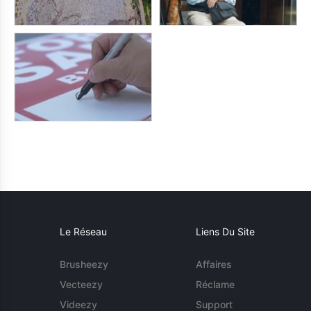
Le Réseau
Liens Du Site
Brusheezy
Affaires
Vecteezy
Réclame
Videezy
Support