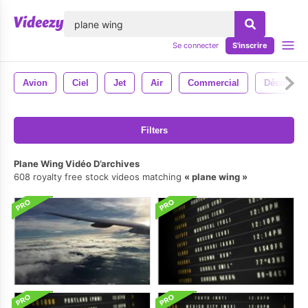
lose
Se connecter
S'inscrire
Avion
Ciel
Jet
Air
Commercial
Décollage
Filters
Plane Wing Vidéo D’archives
608 royalty free stock videos matching
plane wing