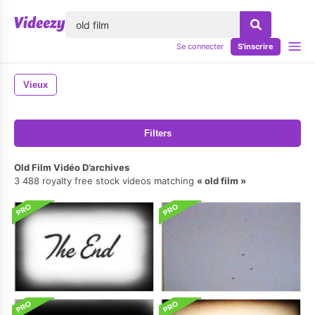
lose
Se connecter
S'inscrire
Vieux
Filters
Old Film Vidéo D’archives
3 488 royalty free stock videos matching
old film