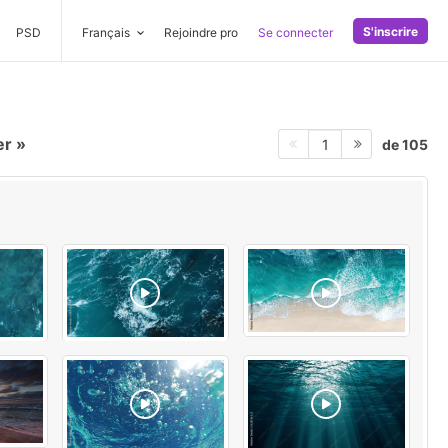
S'inscrire
PSD
Français
Rejoindre pro
Se connecter
er
de 105
1