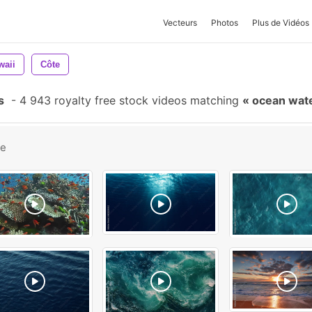
Vecteurs
Photos
Plus de Vidéos
waii
Côte
s
-
4 943 royalty free stock videos matching
ocean wat
be