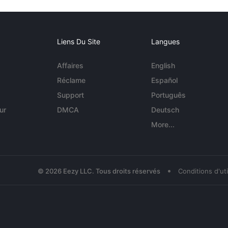
Liens Du Site
Langues
Affaires
English
Réclame
Español
Support
Português
ur
DMCA
Deutsch
More...
•
© 2026 Eezy LLC. Tous droits réservés
Conditions d'uti