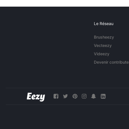
Le Réseau
Brusheezy
Vecteezy
Videezy
Devenir contribute