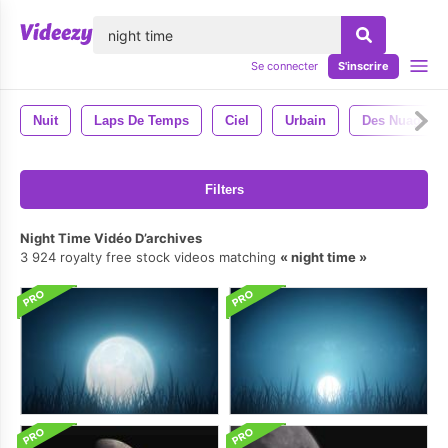
lose
Se connecter
S'inscrire
Nuit
Laps De Temps
Ciel
Urbain
Des Nuages
Filters
Night Time Vidéo D’archives
3 924 royalty free stock videos matching
night time