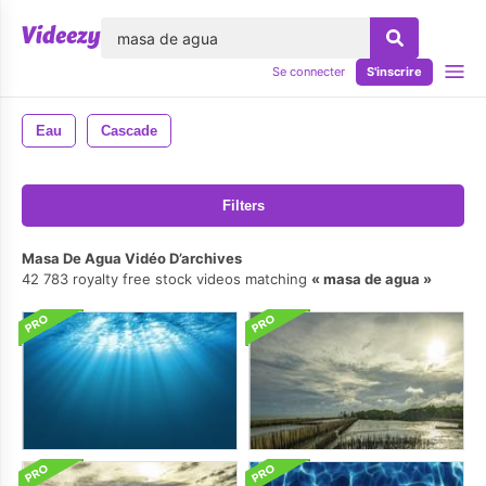
lose
Se connecter
S'inscrire
Eau
Cascade
Filters
Masa De Agua Vidéo D’archives
42 783 royalty free stock videos matching
masa de agua