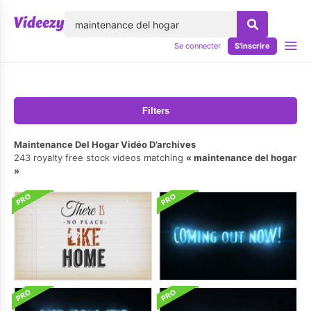
lose
Se connecter
S'inscrire
Filters
Maintenance Del Hogar Vidéo D’archives
243 royalty free stock videos matching
maintenance del hogar