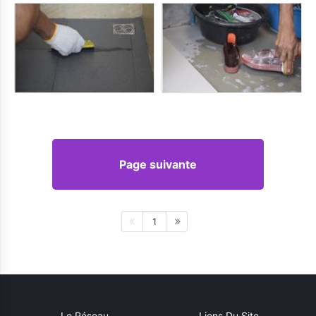
Page suivante
1
Le Réseau
Liens Du Site