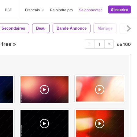
S'inscrire
PSD
Français
Rejoindre pro
Se connecter
s Secondaires
Beau
Bande Annonce
Mariage
Nettoy
k free
de 160
1