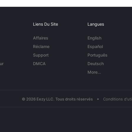
Liens Du Site
Langues
Affaires
English
Réclame
Español
Support
Português
ur
DMCA
Deutsch
More...
•
© 2026 Eezy LLC. Tous droits réservés
Conditions d'uti