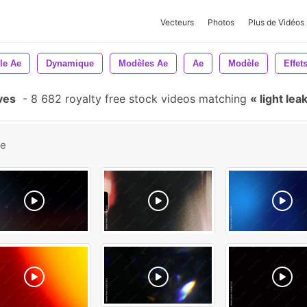
Vecteurs
Photos
Plus de Vidéos
le Ae
Dynamique
Modèles Ae
Ae
Modèle
Effet
ves
-
8 682 royalty free stock videos matching
light lea
be