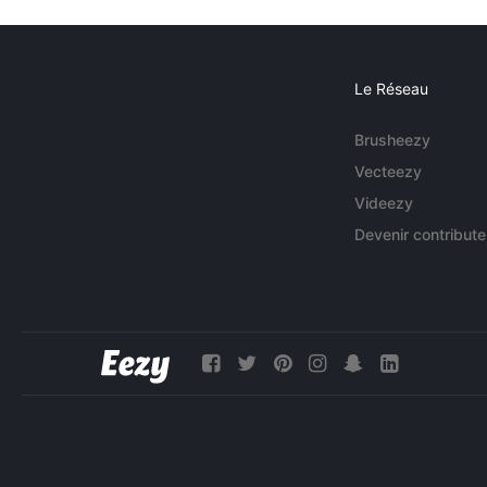
Le Réseau
Brusheezy
Vecteezy
Videezy
Devenir contribute