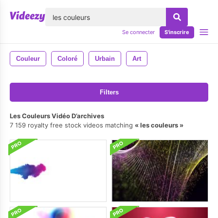
lose
Se connecter
S'inscrire
Couleur
Coloré
Urbain
Art
Filters
Les Couleurs Vidéo D’archives
7 159 royalty free stock videos matching
les couleurs