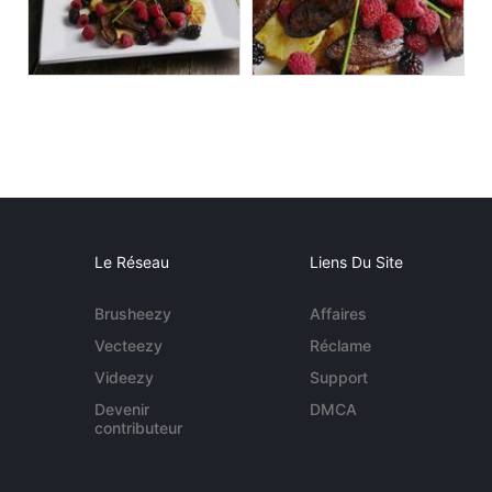
Le Réseau
Liens Du Site
Brusheezy
Affaires
Vecteezy
Réclame
Videezy
Support
Devenir
DMCA
contributeur