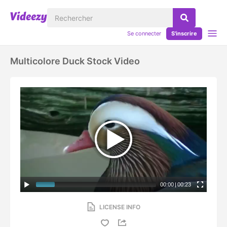
Se connecter
S'inscrire
Multicolore Duck Stock Video
00:00
|
00:23
LICENSE INFO