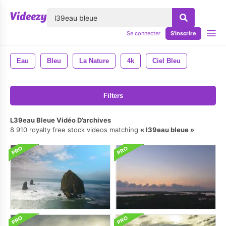
lose
Se connecter
S'inscrire
Eau
Bleu
La Nature
4k
Ciel Bleu
Filters
L39eau Bleue Vidéo D’archives
8 910 royalty free stock videos matching
l39eau bleue