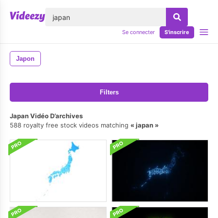
lose
Se connecter
S'inscrire
Japon
Filters
Japan Vidéo D’archives
588 royalty free stock videos matching
japan