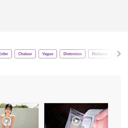
Enfer
Chaleur
Vague
Distorsion
Richesse
Coeu