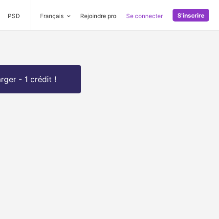
S'inscrire
PSD
Français
Rejoindre pro
Se connecter
rger - 1 crédit !