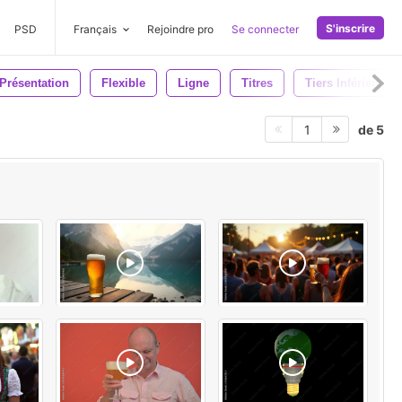
S'inscrire
PSD
Français
Rejoindre pro
Se connecter
Présentation
Flexible
Ligne
Titres
Tiers Inférieurs
de 5
1