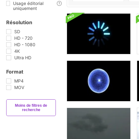
Usage éditorial
uniquement
Résolution
SD
HD - 720
HD - 1080
4K
Ultra HD
Format
MP4
MOV
Moins de filtres de
recherche