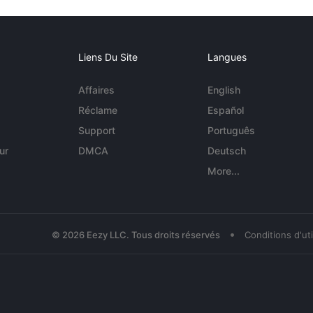
Liens Du Site
Langues
Affaires
English
Réclame
Español
Support
Português
ur
DMCA
Deutsch
More...
•
© 2026 Eezy LLC. Tous droits réservés
Conditions d'uti