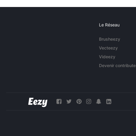
Le Réseau
Brusheezy
Vecteezy
Videezy
Devenir contribute