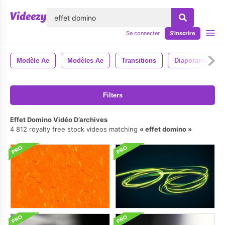
lose
Se connecter
S'inscrire
Modèle Ae
Modèles Ae
Transitions
Diaporama
Filters
Effet Domino Vidéo D’archives
4 812 royalty free stock videos matching
effet domino