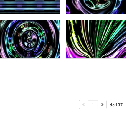
de 137
1