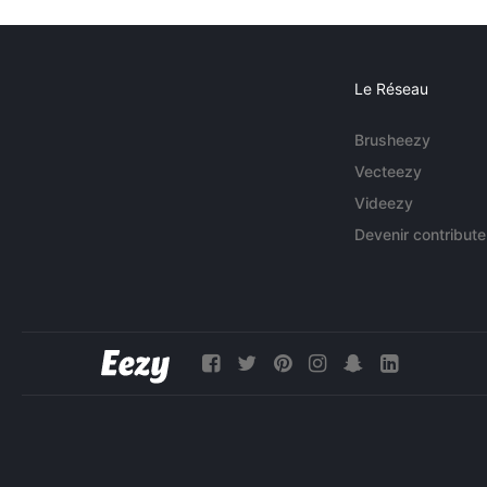
Le Réseau
Brusheezy
Vecteezy
Videezy
Devenir contribute