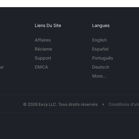
Liens Du Site
Langues
Affaires
English
Réclame
Español
Support
Português
ur
DMCA
Deutsch
More...
•
© 2026 Eezy LLC. Tous droits réservés
Conditions d'uti