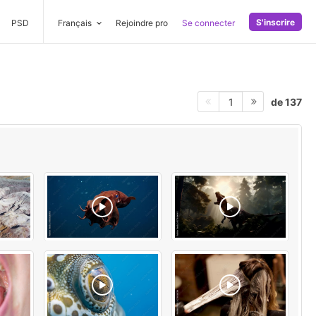
S'inscrire
PSD
Français
Rejoindre pro
Se connecter
de 137
1