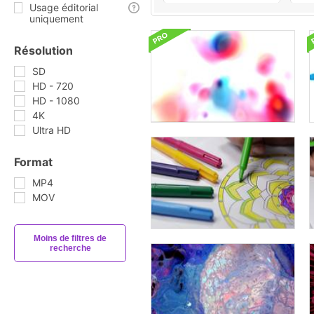
Usage éditorial
uniquement
Résolution
SD
HD - 720
HD - 1080
4K
Ultra HD
Format
MP4
MOV
Moins de filtres de
recherche