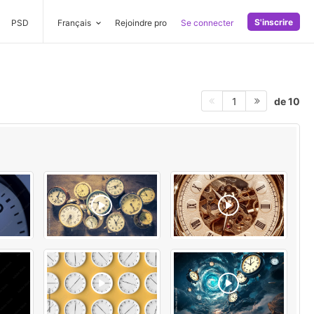
S'inscrire
PSD
Français
Rejoindre pro
Se connecter
de 10
1