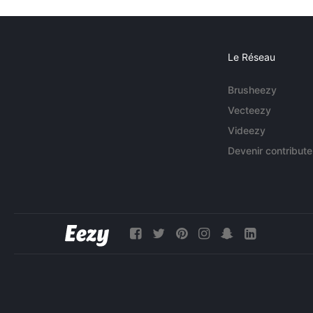
Le Réseau
Brusheezy
Vecteezy
Videezy
Devenir contribute