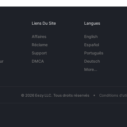
Liens Du Site
Langues
Affaires
English
Réclame
Español
Support
Português
ur
DMCA
Deutsch
More...
•
© 2026 Eezy LLC. Tous droits réservés
Conditions d'uti