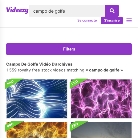
lose
Se connecter
S'inscrire
Filters
Campo De Golfe Vidéo D’archives
1 559 royalty free stock videos matching
campo de golfe