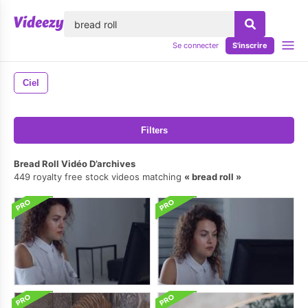
lose
Se connecter
S'inscrire
Ciel
Filters
Bread Roll Vidéo D’archives
449 royalty free stock videos matching
bread roll