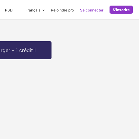
S'inscrire
PSD
Français
Rejoindre pro
Se connecter
rger - 1 crédit !