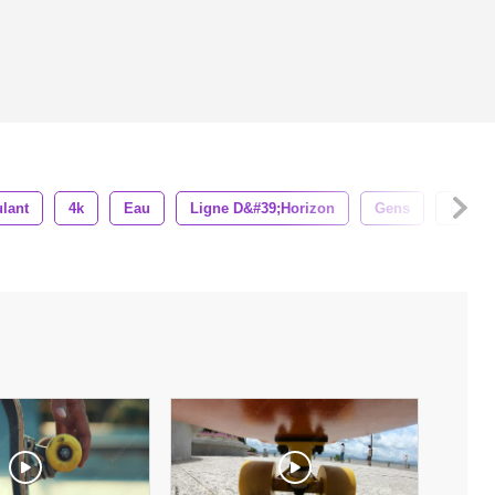
lant
4k
Eau
Ligne D&#39;horizon
Gens
Bâtim