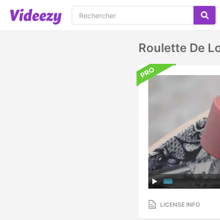
Roulette De L
LICENSE INFO