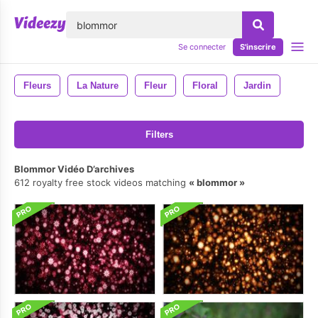
lose
Se connecter
S'inscrire
Fleurs
La Nature
Fleur
Floral
Jardin
Filters
Blommor Vidéo D’archives
612 royalty free stock videos matching
blommor