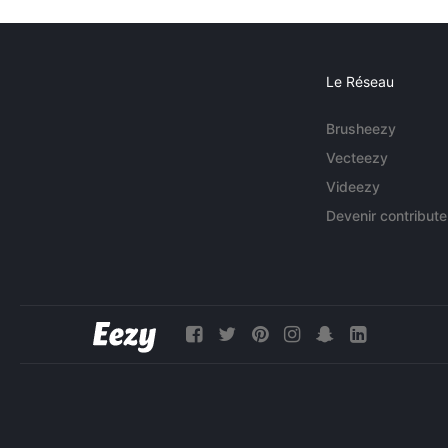
Le Réseau
Brusheezy
Vecteezy
Videezy
Devenir contribute