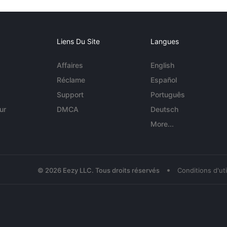
Liens Du Site
Langues
Affaires
English
Réclame
Español
Support
Português
ur
DMCA
Deutsch
More...
•
© 2026 Eezy LLC. Tous droits réservés
Conditions d'uti