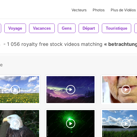
Vecteurs
Photos
Plus de Vidéos
Voyage
Vacances
Gens
Départ
Touristique
s
-
1 056 royalty free stock videos matching
betrachtun
be